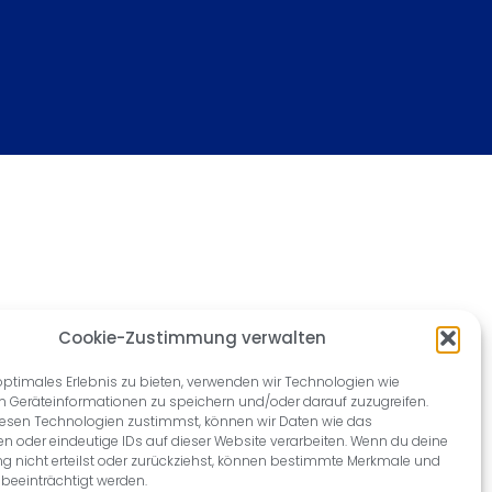
Cookie-Zustimmung verwalten
optimales Erlebnis zu bieten, verwenden wir Technologien wie
m Geräteinformationen zu speichern und/oder darauf zuzugreifen.
esen Technologien zustimmst, können wir Daten wie das
en oder eindeutige IDs auf dieser Website verarbeiten. Wenn du deine
 nicht erteilst oder zurückziehst, können bestimmte Merkmale und
beeinträchtigt werden.